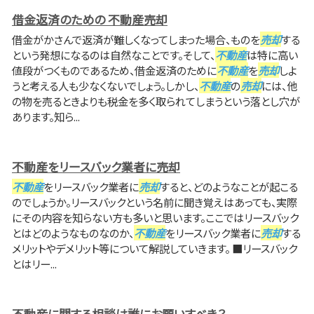
借金返済のための 不動産売却
借金がかさんで返済が難しくなってしまった場合、ものを
売却
する
という発想になるのは自然なことです。そして、
不動産
は特に高い
値段がつくものであるため、借金返済のために
不動産
を
売却
しよ
うと考える人も少なくないでしょう。しかし、
不動産
の
売却
には、他
の物を売るときよりも税金を多く取られてしまうという落とし穴が
あります。知ら...
不動産をリースバック業者に売却
不動産
をリースバック業者に
売却
すると、どのようなことが起こる
のでしょうか。リースバックという名前に聞き覚えはあっても、実際
にその内容を知らない方も多いと思います。ここではリースバック
とはどのようなものなのか、
不動産
をリースバック業者に
売却
する
メリットやデメリット等について解説していきます。 ■リースバック
とはリー...
不動産に関する相談は誰にお願いすべき？