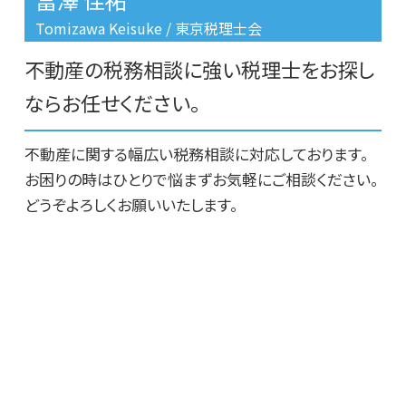
事故物件 買取
豊島区 不動産に関する相談
Tomizawa Keisuke / 東京税理士会
不動産 相談 相続
豊島区 事故物件売却
不動産の税務相談に強い税理士をお探し
台東区 不動産相続
文京区 不動産相続
ならお任せください。
板橋区 相続税対策
不動産に関する幅広い税務相談に対応しております。
お困りの時はひとりで悩まずお気軽にご相談ください。
どうぞよろしくお願いいたします。