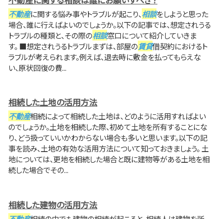
不動産
に関する悩み事やトラブルが起こり、
相談
をしようと思った
場合、誰に行えばよいのでしょうか。以下の記事では、想定されうる
トラブルの種類と、その際の
相談
窓口について紹介していきま
す。 ■想定されうるトラブルまずは、部屋の
賃貸
借契約におけるト
ラブルが考えられます。例えば、退去時に敷金を払ってもらえな
い、原状回復の費...
相続した土地の活用方法
不動産
相続によって相続した土地は、どのように活用すればよい
のでしょうか。土地を相続した際、初めて土地を所有することにな
り、どう扱っていいかわからない場合も多いと思います。以下の記
事を読み、土地の有効な活用方法について知っておきましょう。 土
地については、更地を相続した場合と既に建物等がある土地を相
続した場合でその...
相続した建物の活用方法
不動産
相続の中でも建物の相続が起こると、相続人は建物を所