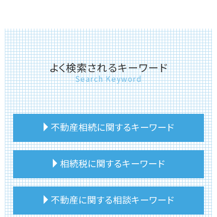
よく検索されるキーワード
Search Keyword
不動産相続に関するキーワード
不動産相続 手順
相続税に関するキーワード
不動産相続登記申請書
不動産相続 トラブル
建物 相続 分割
相続税 土地 評価 固定資産税
不動産に関する相談キーワード
建物 相続
相続税 不動産
実家 相続 建物
相続税 手続き 流れ