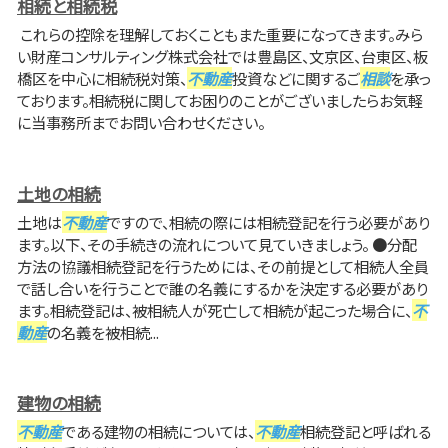
相続と相続税
これらの控除を理解しておくこともまた重要になってきます。みら
い財産コンサルティング株式会社では豊島区、文京区、台東区、板
橋区を中心に相続税対策、
不動産
投資などに関するご
相談
を承っ
ております。相続税に関してお困りのことがございましたらお気軽
に当事務所までお問い合わせください。
土地の相続
土地は
不動産
ですので、相続の際には相続登記を行う必要があり
ます。以下、その手続きの流れについて見ていきましょう。 ●分配
方法の協議相続登記を行うためには、その前提として相続人全員
で話し合いを行うことで誰の名義にするかを決定する必要があり
ます。相続登記は、被相続人が死亡して相続が起こった場合に、
不
動産
の名義を被相続...
建物の相続
不動産
である建物の相続については、
不動産
相続登記と呼ばれる