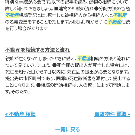
特別な手続が必要です。以下の記事を読み、建物の相続について
詳しく知っておきましょう。 ■建物の相続の流れ●分配方法の協議
不動産
相続登記とは、死亡した被相続人から相続人へと
不動産
の名義変更をすることを指します。例えば、親から子に
不動産
相続
を行う場合があります...
不動産を相続する方法と流れ
親族が亡くなってしまったときに備え、
不動産
相続の方法と流れに
ついて見ていきましょう。 ●死亡届の提出人が死亡した場合には、
死亡を知った日から７日以内に、死亡届の提出が必要となります。
提出先は市区町村であり、医師の死亡診断書を添付して提出する
ことになります。 ●相続の開始相続は、人の死亡によって開始しま
す。そのため...
« 不動産 相談
事故物件 買取 »
一覧に戻る