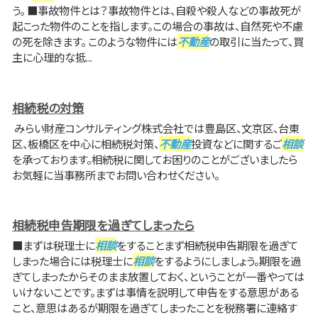
う。 ■事故物件とは？事故物件とは、自殺や殺人などの事故死が
起こった物件のことを指します。この場合の事故は、自然死や不慮
の死を除きます。 このような物件には
不動産
の取引に当たって、買
主に心理的な抵...
相続税の対策
みらい財産コンサルティング株式会社では豊島区、文京区、台東
区、板橋区を中心に相続税対策、
不動産
投資などに関するご
相談
を承っております。相続税に関してお困りのことがございましたら
お気軽に当事務所までお問い合わせください。
相続税申告期限を過ぎてしまったら
■まずは税理士に
相談
をすることまず相続税申告期限を過ぎて
しまった場合には税理士に
相談
をするようにしましょう。期限を過
ぎてしまったからそのまま放置しておく、ということが一番やっては
いけないことです。まずは事情を説明して申告をする意思がある
こと、意思はあるが期限を過ぎてしまったことを税務署に連絡す