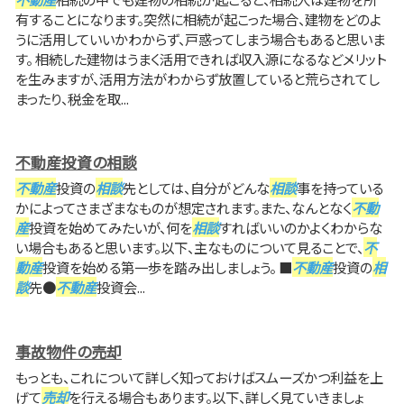
有することになります。突然に相続が起こった場合、建物をどのよ
うに活用していいかわからず、戸惑ってしまう場合もあると思いま
す。 相続した建物はうまく活用できれば収入源になるなどメリット
を生みますが、活用方法がわからず放置していると荒らされてし
まったり、税金を取...
不動産投資の相談
不動産
投資の
相談
先としては、自分がどんな
相談
事を持っている
かによってさまざまなものが想定されます。また、なんとなく
不動
産
投資を始めてみたいが、何を
相談
すればいいのかよくわからな
い場合もあると思います。以下、主なものについて見ることで、
不
動産
投資を始める第一歩を踏み出しましょう。 ■
不動産
投資の
相
談
先●
不動産
投資会...
事故物件の売却
もっとも、これについて詳しく知っておけばスムーズかつ利益を上
げて
売却
を行える場合もあります。以下、詳しく見ていきましょ