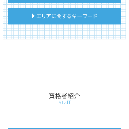
不動産相続登記申請書
相続税 遺産から払う
不動産相続 課税価格
相続税 土地 評価
リースバック 不動産
エリアに関するキーワード
不動産相続 分割方法
相続税 申告期限
不動産投資 物件
不動産相続 確定申告
相続税 いくらから 土地
不動産 相談 おすすめ
建物 相続 分割
相続税 小規模宅地の特例
事故物件 売れない
豊島区 リースバック
不動産相続 生前贈与
相続税 財産
不動産 販売 相談
文京区 不動産相続活用
土地 相続 価格
相続税 節税 不動産
不動産 賃貸 売却 相談
文京区 借金返済不動産売却
不動産相続 期限
相続 相続税
不動産投資 いくら必要
豊島区 不動産相続活用
建物 相続登記
相続税 住んでいない家
リースバック メリット
台東区 不動産に関する相談
不動産相続 活用
相続税 土地 計算
事故物件 伝える義務
豊島区 事故物件売却
土地 相続 期限
相続税 申告
リースバック 家
台東区 リースバック
土地 相続 いつまで
相続税 遺留分
不動産 引渡し 相談
文京区 リースバック
不動産相続 注意点
相続税 相続人
不動産売却
板橋区 リースバック
資格者紹介
建物 相続
相続税 いくらから
不動産 相談 トラブル
文京区 不動産投資
Staff
不動産相続 名義変更
相続税 現金 不動産
不動産 売却 税金 相談
豊島区 土地相続
相続税 いくらから 生前贈与
リースバック 購入
台東区 不動産投資
相続税 相続放棄
不動産 相続 売却 相談
文京区 建物相続
相続税 申告 必要書類
リースバック業者 売却
板橋区 不動産投資