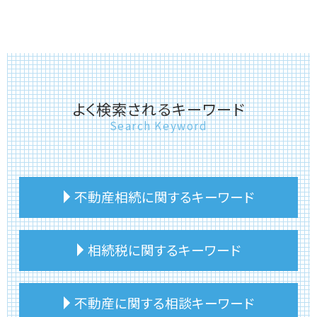
よく検索されるキーワード
Search Keyword
不動産相続に関するキーワード
不動産相続 手順
相続税に関するキーワード
不動産相続 建物
建物 相続 名義変更
不動産相続 悩み
相続税 住んでいる家
不動産に関する相談キーワード
相続 建物 売却
相続税 申告漏れ ペナルティ