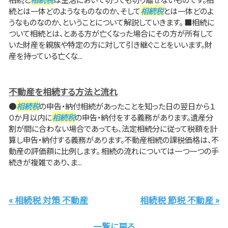
続とは一体どのようなものなのか、そして
相続税
とは一体どのよ
うなものなのか、ということについて解説していきます。 ■相続に
ついて相続とは、とある方が亡くなった場合にその方が所有して
いた財産を親族や特定の方に対して引き継ぐことをいいます。財
産を持っている亡くな...
不動産を相続する方法と流れ
●
相続税
の申告・納付相続があったことを知った日の翌日から１
０か月以内に
相続税
の申告・納付をする義務があります。遺産分
割が間に合わない場合であっても、法定相続分に従って税額を計
算し申告・納付する義務があります。不動産相続の課税価格は、不
動産の評価額に比例します。 相続の流れについては一つ一つの手
続きが複雑であり、ま...
« 相続税 対策 不動産
相続税 節税 不動産 »
一覧に戻る