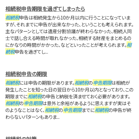
相続税申告期限を過ぎてしまったら
相続税
申告は相続発生から10か月以内に行うことになっていま
すが、それまでに申告が出来なかった、ということも考えられます。
主なパターンとしては遺産分割協議が終わらなかった、相続人同
士で話し合える時間が取れなかった、相続する財産をまとめるの
にかなりの時間がかかった、などといったことが考えられます。
相
続税
申告を過ぎてし...
相続税申告の期限
相続税
には申告の期限があります。
相続税
の
申告期限
は相続が
発生したことを知った日の翌日から10か月以内となっており、この
期限までに
相続税
の申告と納税を済ませておく必要があります。
相続税
の
申告期限
は意外と余裕があるように思えますが実はそ
のようなことはなく、
相続税
の
申告期限
までに
相続税
の申告が終
わらないパターンもありま...
相続税の対策