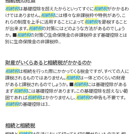
相続税
は基礎控除を超えたからといってすぐに
相続税
がかかるわ
けではありません。
相続税
には様々な非課税枠や特例があり、こ
れらの制度を上手に活用することによって
相続税
を節税すること
が出来ます。
相続税
の対策にはどのような方法があるのでしょう
か。 ■
相続税
の対策〇生命保険金の非課税枠まず基礎控除とは
別に生命保険金の非課税枠...
財産がいくらあると相続税がかかるのか
相続税
は相続を行った際にかかってくる税金ですが、すべての人に
課税されるものではありません。
相続税
は一体どのくらいの財産
があると課税されるのでしょうか。 ■
相続税
には基礎控除がある
まず
相続税
には基礎控除があります。この基礎控除を超えない範
囲であれば
相続税
はかかりませんし、
相続税
の申告も不要です。
相続税
の基礎控除は3...
相続と相続税
相続と
相続税
は生活において切っても切り離せないものです。相