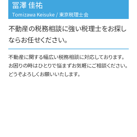
冨澤 佳祐
不動産投資 売却
豊島区 建物相続
リースバック 買戻し
台東区 相続税 相談
Tomizawa Keisuke / 東京税理士会
事故物件 相談
豊島区 不動産相続
不動産の税務相談に強い税理士をお探し
板橋区 相続税 相談
豊島区 相続税 相談
ならお任せください。
文京区 不動産に関する相談
不動産に関する幅広い税務相談に対応しております。
お困りの時はひとりで悩まずお気軽にご相談ください。
どうぞよろしくお願いいたします。