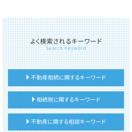
よく検索されるキーワード
Search Keyword
不動産相続に関するキーワード
不動産相続 注意点
相続税に関するキーワード
土地相続 相談
不動産相続 手順
不動産相続 分割方法
相続税 申告漏れ ペナルティ
不動産に関する相談キーワード
相続 建物 売却
相続税計算 土地
不動産相続 土地
相続税 建物 評価