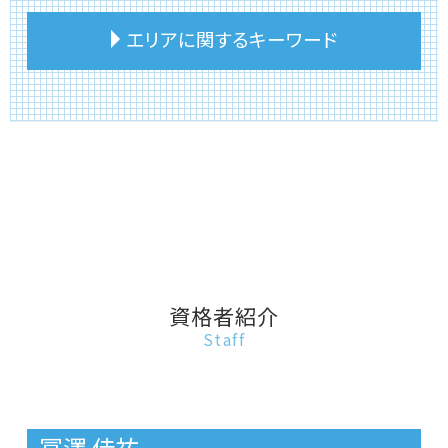
不動産相続 節税
相続税 家屋 評価
不動産 相続 売却 相談
エリアに関するキーワード
不動産相続 売却 税金
相続税 土地 計算
不動産 相談 トラブル
不動産相続 会社設立
相続税 土地 特例
不動産投資
土地 相続 価格
相続税 手続き 流れ
不動産 任意売却 相談
台東区 不動産投資
不動産相続税 控除
相続税 税務調査 ペナルティ
不動産 個人売買 相談
板橋区 相続税申告期限
不動産相続
相続税 節税
事故物件 相談
台東区 不動産相続活用
不動産相続 課税価格
相続税 不動産 評価額
不動産 持分 相談
台東区 土地相続
不動産相続 やり方
相続税 土地家屋
リースバック 家
台東区 不動産売却
不動産相続 確定申告
相続税 いくらから 生前贈与
不動産 相談 第三者
豊島区 不動産相続
実家 相続 建物
相続税 不動産 計算
不動産 引渡し 相談
文京区 不動産相続
建物 相続 分割
相続税 土地評価額
不動産 税 相談
台東区 不動産相続
不動産相続 評価額
相続税 いくらからかかる
事故物件 売りたい
文京区 借金返済不動産売却
資格者紹介
不動産相続 手続き
相続税 いくらから 土地
リースバック 仕組み
文京区 不動産売却
Staff
不動産相続 期限
相続税 不動産 評価
事故物件 相続
台東区 不動産に関する相談
相続税 小規模宅地の特例
不動産 相談 評価額
板橋区 土地相続
相続税 相談 誰に
不動産投資 アパート
豊島区 事故物件売却
相続税 対象
不動産 相談 おすすめ
台東区 建物相続
冨澤 佳祐
事故物件 伝える義務
豊島区 不動産投資