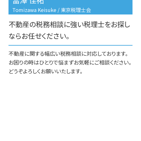
リースバック 購入
豊島区 相続税 相談
Tomizawa Keisuke / 東京税理士会
不動産 相談 家
板橋区 不動産に関する相談
不動産の税務相談に強い税理士をお探し
台東区 相続税対策
台東区 相続税申告期限
ならお任せください。
文京区 相続税申告期限
不動産に関する幅広い税務相談に対応しております。
お困りの時はひとりで悩まずお気軽にご相談ください。
どうぞよろしくお願いいたします。