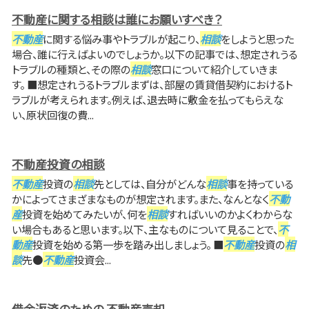
不動産に関する相談は誰にお願いすべき？
不動産
に関する悩み事やトラブルが起こり、
相談
をしようと思った
場合、誰に行えばよいのでしょうか。以下の記事では、想定されうる
トラブルの種類と、その際の
相談
窓口について紹介していきま
す。 ■想定されうるトラブルまずは、部屋の賃貸借契約におけるト
ラブルが考えられます。例えば、退去時に敷金を払ってもらえな
い、原状回復の費...
不動産投資の相談
不動産
投資の
相談
先としては、自分がどんな
相談
事を持っている
かによってさまざまなものが想定されます。また、なんとなく
不動
産
投資を始めてみたいが、何を
相談
すればいいのかよくわからな
い場合もあると思います。以下、主なものについて見ることで、
不
動産
投資を始める第一歩を踏み出しましょう。 ■
不動産
投資の
相
談
先●
不動産
投資会...
借金返済のための 不動産売却