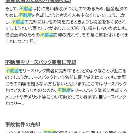
そして、
不動産
は特に高い値段がつくものであるため、借金返済の
ために
不動産
を売却しようと考える人も少なくないでしょう。しか
し、
不動産
の売却には、他の物を売るときよりも税金を多く取られ
てしまうという落とし穴があります。知らずに損をしないためにも、
借金返済のための
不動産
売却の流れや、その際に気を付けるべき
ことについて見...
不動産をリースバック業者に売却
不動産
をリースバック業者に売却すると、どのようなことが起こる
のでしょうか。リースバックという名前に聞き覚えはあっても、実際
にその内容を知らない方も多いと思います。ここではリースバック
とはどのようなものなのか、
不動産
をリースバック業者に売却する
メリットやデメリット等について解説していきます。 ■リースバック
とはリー...
事故物件の売却
このような物件には
不動産
の取引に当たって、買主に心理的な抵