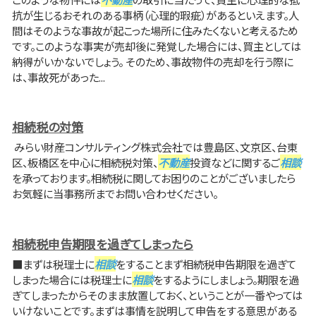
抗が生じるおそれのある事柄（心理的瑕疵）があるといえます。人
間はそのような事故が起こった場所に住みたくないと考えるため
です。このような事実が売却後に発覚した場合には、買主としては
納得がいかないでしょう。 そのため、事故物件の売却を行う際に
は、事故死があった...
相続税の対策
みらい財産コンサルティング株式会社では豊島区、文京区、台東
区、板橋区を中心に相続税対策、
不動産
投資などに関するご
相談
を承っております。相続税に関してお困りのことがございましたら
お気軽に当事務所までお問い合わせください。
相続税申告期限を過ぎてしまったら
■まずは税理士に
相談
をすることまず相続税申告期限を過ぎて
しまった場合には税理士に
相談
をするようにしましょう。期限を過
ぎてしまったからそのまま放置しておく、ということが一番やっては
いけないことです。まずは事情を説明して申告をする意思がある