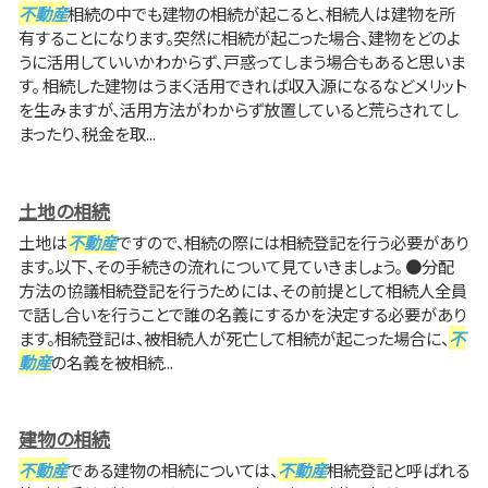
不動産
相続の中でも建物の相続が起こると、相続人は建物を所
有することになります。突然に相続が起こった場合、建物をどのよ
うに活用していいかわからず、戸惑ってしまう場合もあると思いま
す。 相続した建物はうまく活用できれば収入源になるなどメリット
を生みますが、活用方法がわからず放置していると荒らされてし
まったり、税金を取...
土地の相続
土地は
不動産
ですので、相続の際には相続登記を行う必要があり
ます。以下、その手続きの流れについて見ていきましょう。 ●分配
方法の協議相続登記を行うためには、その前提として相続人全員
で話し合いを行うことで誰の名義にするかを決定する必要があり
ます。相続登記は、被相続人が死亡して相続が起こった場合に、
不
動産
の名義を被相続...
建物の相続
不動産
である建物の相続については、
不動産
相続登記と呼ばれる