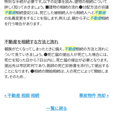
特別な手続が必要です。以下の記事を読み、建物の相続について
詳しく知っておきましょう。 ■建物の相続の流れ●分配方法の協議
不動産
相続登記とは、死亡した被相続人から相続人へと
不動産
の名義変更をすることを指します。例えば、親から子に
不動産
相続
を行う場合があります...
不動産を相続する方法と流れ
親族が亡くなってしまったときに備え、
不動産
相続の方法と流れに
ついて見ていきましょう。 ●死亡届の提出人が死亡した場合には、
死亡を知った日から７日以内に、死亡届の提出が必要となります。
提出先は市区町村であり、医師の死亡診断書を添付して提出する
ことになります。 ●相続の開始相続は、人の死亡によって開始しま
す。そのため...
« 不動産 相談 相続
事故物件 売却 »
一覧に戻る