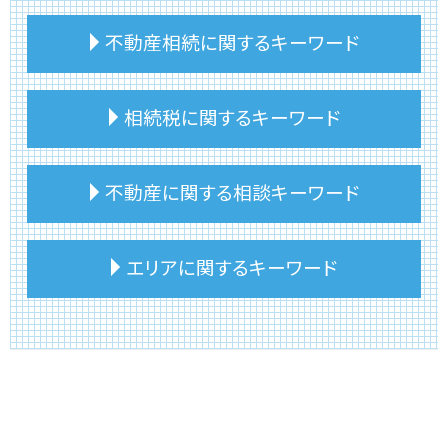
不動産相続に関するキーワード
実家 相続 建物
相続税に関するキーワード
建物 相続 分割
不動産相続 トラブル
不動産相続 節税対策
相続税 遺留分
不動産に関する相談キーワード
不動産相続 活用
相続税 節税
不動産相続 評価額
相続税 申告
土地相続 手続き
相続 相続税
事故物件 いつまで
エリアに関するキーワード
建物 相続
相続税とは
不動産 売買 相談
不動産相続
相続税 不動産 計算
リースバック 一戸建て
不動産相続 手続き
相続税 申告漏れ ペナルティ
リースバック メリット
台東区 相続税対策
不動産相続 分割方法
相続税 申告書
リースバック 購入
台東区 相続税申告期限
不動産相続 確定申告
相続税 申告 必要書類
不動産 引渡し 相談
文京区 建物相続
不動産相続 悩み
相続税 土地 特例
事故物件 相続
板橋区 不動産投資
不動産相続 売却 税金
相続税 税務調査 ペナルティ
不動産投資 売りたい
文京区 相続税対策