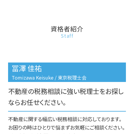
不動産相続 不動産取得税
相続税 小規模宅地の特例
事故物件 買取
豊島区 不動産に関する相談
建物 相続登記
相続税 遺産から払う
不動産投資 いくら必要
豊島区 土地相続
不動産相続 やり方
相続税 対策
事故物件 売却
板橋区 借金返済不動産売却
不動産相続 賃貸
相続税 土地 計算
リースバック 仕組み
板橋区 不動産相続活用
資格者紹介
不動産相続 期限
相続税 土地
不動産投資 注意点
板橋区 土地相続
Staff
土地 相続 期限
相続税 手続き
不動産 相談 第三者
板橋区 相続税対策
相続税 対策 不動産
不動産 相談 土地
文京区 土地相続
相続税 いくらからかかる
不動産 相談 家
豊島区 相続税 相談
相続税 建物 評価
事故物件 伝える義務
板橋区 相続税申告期限
冨澤 佳祐
不動産投資
台東区 不動産相続活用
不動産投資 アパート
文京区 不動産投資
Tomizawa Keisuke / 東京税理士会
不動産 相談 トラブル
文京区 不動産相続活用
不動産の税務相談に強い税理士をお探し
豊島区 不動産投資
豊島区 不動産相続活用
ならお任せください。
豊島区 借金返済不動産売却
不動産に関する幅広い税務相談に対応しております。
お困りの時はひとりで悩まずお気軽にご相談ください。