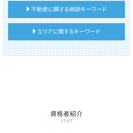
建物 相続登記
相続税 申告漏れ ペナルティ
不動産に関する相談キーワード
不動産相続 評価額
相続税 住んでいない家
土地 相続 価格
相続税 土地 評価
不動産相続登記申請書
相続税 いくらから
不動産投資 売りたい
エリアに関するキーワード
不動産相続 手続き
相続税 評価額 土地
不動産投資 売却
住宅 建物 相続
相続税 不動産 評価
不動産 相談 相続
不動産相続 分割方法
相続税 不動産 計算
不動産投資 物件
板橋区 相続税 相談
不動産相続 会社設立
相続税 現金 不動産
不動産 相談 賃貸
豊島区 不動産投資
不動産相続
相続税 土地家屋
事故物件 相続
台東区 相続税申告期限
不動産相続 換価分割
相続税 小規模宅地の特例
事故物件 売却
文京区 土地相続
不動産相続 トラブル
相続税 遺産から払う
不動産 相談 第三者
板橋区 不動産相続
建物 相続
相続税 いくらからかかる
不動産 相談 評価額
文京区 不動産売却
不動産相続 手順
相続税 土地 特例
不動産投資 注意点
台東区 不動産相続
土地 相続 期限
相続税 財産
事故物件 いつまで
豊島区 相続税対策
不動産相続登記 期限
相続税 申告書
不動産 コンサルタント 相談
板橋区 不動産に関する相談
資格者紹介
建物 相続 名義変更
相続税 建物 評価
不動産 相談 トラブル
文京区 相続税 相談
Staff
建物 相続 分割
相続税申告
事故物件 伝える義務
文京区 事故物件売却
相続税 不動産
不動産 持分 相談
板橋区 土地相続