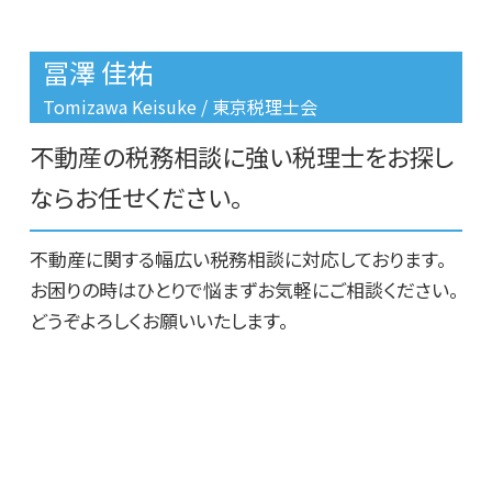
相続税 土地 計算
不動産 相談 誰に
文京区 不動産相続
相続税 税務調査 ペナルティ
リースバックとは
豊島区 不動産売却
冨澤 佳祐
不動産 販売 相談
豊島区 借金返済不動産売却
リースバック 家
板橋区 相続税申告期限
Tomizawa Keisuke / 東京税理士会
不動産売却
豊島区 相続税申告期限
不動産の税務相談に強い税理士をお探し
豊島区 リースバック
台東区 相続税 相談
ならお任せください。
文京区 借金返済不動産売却
不動産に関する幅広い税務相談に対応しております。
お困りの時はひとりで悩まずお気軽にご相談ください。
どうぞよろしくお願いいたします。