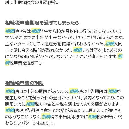
別に生命保険金の非課税枠...
相続税申告期限を過ぎてしまったら
相続
税申告は
相続
発生から10か月以内に行うことになっていま
すが、それまでに申告が出来なかった、ということも考えられます。
主なパターンとしては遺産分割協議が終わらなかった、
相続
人同
士で話し合える時間が取れなかった、
相続
する財産をまとめるの
にかなりの時間がかかった、などといったことが考えられます。
相
続
税申告を過ぎてし...
相続税申告の期限
相続
税には申告の期限があります。
相続
税の申告期限は
相続
が
発生したことを知った日の翌日から10か月以内となっており、この
期限までに
相続
税の申告と納税を済ませておく必要があります。
相続
税の申告期限は意外と余裕があるように思えますが実はそ
のようなことはなく、
相続
税の申告期限までに
相続
税の申告が終
わらないパターンもありま...