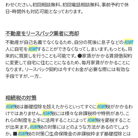
わせください。初回相談無料、初回電話相談無料、事前予約で休
日・時間外も対応可能となっております。
不動産をリースバック業者に売却
不動産が自己名義でなくなるため、自分の死後に息子などの
相続
人に自宅を
相続
することができなくなってしまいます。もっとも、将
来的に買戻しを行うことも可能です。 ●家賃がかかる賃貸借契約
に変更して自宅に住むことになるため、毎月家賃がかかることに
なります。 リースバック契約は今すぐお金が必要な際には有効な
手段ですが、一方...
相続税の対策
相続
税は基礎控除を超えたからといってすぐに
相続
税がかかるわ
けではありません。
相続
税には様々な非課税枠や特例があり、こ
れらの制度を上手に活用することによって
相続
税を節税すること
が出来ます。
相続
税の対策にはどのような方法があるのでしょう
か。 ■
相続
税の対策〇生命保険金の非課税枠まず基礎控除とは