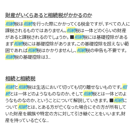
財産がいくらあると相続税がかかるのか
相続
税は
相続
を行った際にかかってくる税金ですが、すべての人に
課税されるものではありません。
相続
税は一体どのくらいの財産
があると課税されるのでしょうか。 ■
相続
税には基礎控除がある
まず
相続
税には基礎控除があります。この基礎控除を超えない範
囲であれば
相続
税はかかりませんし、
相続
税の申告も不要です。
相続
税の基礎控除は3...
相続と相続税
相続
と
相続
税は生活において切っても切り離せないものです。
相
続
とは一体どのようなものなのか、そして
相続
税とは一体どのよ
うなものなのか、ということについて解説していきます。 ■
相続
に
ついて
相続
とは、とある方が亡くなった場合にその方が所有して
いた財産を親族や特定の方に対して引き継ぐことをいいます。財
産を持っている亡くな...