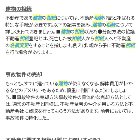
建物の相続
不動産である
建物
の
相続
については、不動産
相続
登記と呼ばれる
特別な手続が必要です。以下の記事を読み、
建物
の
相続
について
詳しく知っておきましょう。 ■
建物
の
相続
の流れ●分配方法の協議
不動産
相続
登記とは、死亡した被
相続
人から
相続
人へと不動産
の
名義変更
をすることを指します。例えば、親から子に不動産
相続
を行う場合があります...
事故物件の売却
もっとも、すでに建っている
建物
が使えなくなる、解体費用が掛か
るなどのデメリットもあるため、慎重に判断するようにしましょ
う。 ■事故物件の売却方法事故物件の具体的な売却方法として
は、通常の不動産と同様に、不動産業者の仲介を用いる方法と不
動産会社に買取を行ってもらう方法があります。 前者においては、
事故物件に特化した...
不動産に関する相談は誰にお願いすべき？