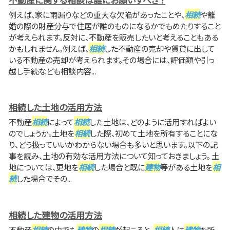
例えば、家に雨漏りなどの重大な欠陥があったことや、
相続
や離
婚の際の財産分与で住居が誰のものになるかでもめたりすること
が考えられます。反対に、不動産を販売したいと考えることもある
かもしれません。例えば、
相続
した不動産の売却や賃貸に出して
いる不動産の売却が考えられます。その場合には、評価額や引っ
越し手続なども相談内容...
相続した土地の活用方法
不動産
相続
によって
相続
した土地は、どのように活用すればよい
のでしょうか。土地を
相続
した際、初めて土地を所有することにな
り、どう扱っていいかわからない場合も多いと思います。以下の記
事を読み、土地の有効な活用方法について知っておきましょう。 土
地については、更地を
相続
した場合と既に
建物
等がある土地を
相
続
した場合でその...
相続した建物の活用方法
不動産
相続
の中でも
建物
の
相続
が起こると、
相続
人は
建物
を所