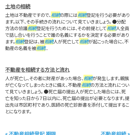
土地の相続
土地は不動産ですので、
相続
の際には
相続
登記を行う必要があり
ます。以下、その手続きの流れについて見ていきましょう。 ●分配
方法の協議
相続
登記を行うためには、その前提として
相続
人全員
で話し合いを行うことで誰の名義にするかを決定する必要があり
ます。
相続
登記は、被
相続
人が死亡して
相続
が起こった場合に、不
動産の名義を被
相続
...
不動産を相続する方法と流れ
人が死亡し、その者に財産があった場合、
相続
が発生します。親族
が亡くなってしまったときに備え、不動産
相続
の方法と流れについ
て見ていきましょう。 ●死亡届の提出人が死亡した場合には、死
亡を知った日から７日以内に、死亡届の提出が必要となります。提
出先は市区町村であり、医師の死亡診断書を添付して提出するこ
とになります。
« 不動産相続登記 期限
不動産相続 »