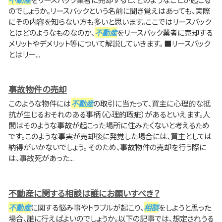
のでしょうか。リースバックという名前に聞き覚えはあっても、実際
にその内容を知らない方も多いと思います。ここではリースバック
とはどのようなものなのか、
不動産
をリースバック業者に売却する
メリットやデメリット等について解説していきます。 ■リースバック
とはリー...
事故物件の売却
このような物件には
不動産
の取引に当たって、買主に心理的な抵
抗が生じるおそれのある事柄（心理的瑕疵）があるといえます。人
間はそのような事故が起こった場所に住みたくないと考えるため
です。このような事実が売却後に発覚した場合には、買主としては
納得がいかないでしょう。 そのため、事故物件の売却を行う際に
は、事故死があった...
不動産に関する相談は誰にお願いすべき？
不動産
に関する悩み事やトラブルが起こり、
相談
をしようと思った
場合、誰に行えばよいのでしょうか。以下の記事では、想定されうる