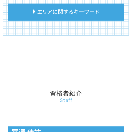
不動産相続 会社設立
相続税申告
不動産 個人売買 相談
エリアに関するキーワード
不動産相続税 控除
相続税 小規模宅地の特例
不動産 販売 相談
不動産相続 手順
相続税 手続き 流れ
不動産 持分 相談
不動産相続 名義変更
相続 相続税
事故物件 売りたい
板橋区 相続税申告期限
不動産相続 活用
相続税 不動産 評価額
リースバック 仕組み
台東区 借金返済不動産売却
相続 建物 売却
相続税 不動産 評価
事故物件 伝える義務
文京区 借金返済不動産売却
実家 相続 建物
相続税 遺留分
不動産 相続 売却 相談
文京区 不動産投資
土地相続 相談
相続税 土地 特例
リースバックとは
板橋区 不動産相続
不動産相続 節税対策
相続税 住んでいる家
不動産 相談 賃貸
文京区 不動産売却
不動産相続 課税価格
相続税 賃貸物件
リースバック 家
板橋区 不動産売却
建物 相続
相続税 不動産
不動産売却
板橋区 土地相続
不動産相続 売却 税金
相続税 相談 誰に
不動産投資 アパート
豊島区 不動産相続活用
資格者紹介
建物 相続 分割
相続税 住んでいない家
不動産 コンサルタント 相談
台東区 不動産に関する相談
Staff
土地 相続 期限
相続税 申告
リースバック 買戻し
台東区 不動産投資
相続税とは
リースバック 一戸建て
板橋区 不動産に関する相談
相続税 申告書
不動産 相談 相続
板橋区 相続税 相談
相続税 土地
事故物件 相談
台東区 不動産相続活用
冨澤 佳祐
不動産 相談 第三者
文京区 相続税 相談