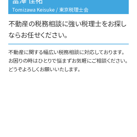
不動産 任意売却 相談
豊島区 不動産に関する相談
Tomizawa Keisuke / 東京税理士会
リースバック 購入
豊島区 相続税 相談
不動産の税務相談に強い税理士をお探し
板橋区 不動産相続活用
台東区 相続税申告期限
ならお任せください。
文京区 不動産相続活用
不動産に関する幅広い税務相談に対応しております。
お困りの時はひとりで悩まずお気軽にご相談ください。
どうぞよろしくお願いいたします。