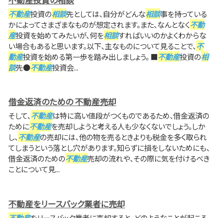
不動産
投資の
相談
先としては、自分がどんな
相談
事を持っている
かによってさまざまなものが想定されます。また、なんとなく
不動
産
投資を始めてみたいが、何を
相談
すればいいのかよくわからな
い場合もあると思います。以下、主なものについて見ることで、
不
動産
投資を始める第一歩を踏み出しましょう。 ■
不動産
投資の
相
談
先●
不動産
投資会...
借金返済のための 不動産売却
そして、
不動産
は特に高い値段がつくものであるため、借金返済の
ために
不動産
を売却しようと考える人も少なくないでしょう。しか
し、
不動産
の売却には、他の物を売るときよりも税金を多く取られ
てしまうという落とし穴があります。知らずに損をしないためにも、
借金返済のための
不動産
売却の流れや、その際に気を付けるべき
ことについて見...
不動産をリースバック業者に売却
不動産
をリースバック業者に売却すると、どのようなことが起こる