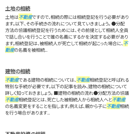
土地の相続
土地は
不動産
ですので、相続の際には相続登記を行う必要があり
ます。以下、その手続きの流れについて見ていきましょう。 ●分配
方法の協議相続登記を行うためには、その前提として相続人全員
で話し合いを行うことで誰の名義にするかを決定する必要があり
ます。相続登記は、被相続人が死亡して相続が起こった場合に、
不
動産
の名義を被相続...
建物の相続
不動産
である建物の相続については、
不動産
相続登記と呼ばれる
特別な手続が必要です。以下の記事を読み、建物の相続について
詳しく知っておきましょう。 ■建物の相続の流れ●分配方法の協議
不動産
相続登記とは、死亡した被相続人から相続人へと
不動産
の名義変更をすることを指します。例えば、親から子に
不動産
相続
を行う場合があります...
不動産投資の相談