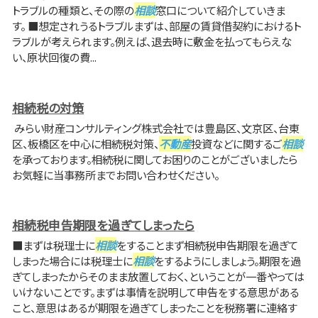
トラブルの種類と、その際の
相談
窓口について紹介していきま
す。 ■想定されうるトラブルまずは、部屋の賃貸借契約におけるト
ラブルが考えられます。例えば、退去時に敷金を払ってもらえな
い、原状回復の費...
相続税の対策
みらい財産コンサルティング株式会社では豊島区、文京区、台東
区、板橋区を中心に相続税対策、
不動産
投資などに関するご
相談
を承っております。相続税に関してお困りのことがございましたら
お気軽に当事務所までお問い合わせください。
相続税申告期限を過ぎてしまったら
■まずは税理士に
相談
をすることまず相続税申告期限を過ぎて
しまった場合には税理士に
相談
をするようにしましょう。期限を過
ぎてしまったからそのまま放置しておく、ということが一番やっては
いけないことです。まずは事情を説明して申告をする意思がある
こと、意思はあるが期限を過ぎてしまったことを税務署に連絡す