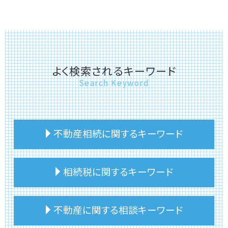
よく検索されるキーワード
Search Keyword
不動産相続に関するキーワード
不動産相続 分割方法
相続税に関するキーワード
不動産相続 評価額
土地相続 手続き
不動産相続 建物
相続税 財産
不動産に関する相談キーワード
不動産相続 土地
相続税 土地家屋
親 不動産相続
相続税 相続人