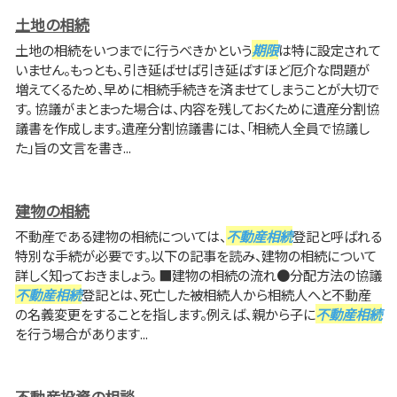
土地の相続
土地の相続をいつまでに行うべきかという
期限
は特に設定されて
いません。もっとも、引き延ばせば引き延ばすほど厄介な問題が
増えてくるため、早めに相続手続きを済ませてしまうことが大切で
す。 協議がまとまった場合は、内容を残しておくために遺産分割協
議書を作成します。遺産分割協議書には、「相続人全員で協議し
た」旨の文言を書き...
建物の相続
不動産である建物の相続については、
不動産相続
登記と呼ばれる
特別な手続が必要です。以下の記事を読み、建物の相続について
詳しく知っておきましょう。 ■建物の相続の流れ●分配方法の協議
不動産相続
登記とは、死亡した被相続人から相続人へと不動産
の名義変更をすることを指します。例えば、親から子に
不動産相続
を行う場合があります...
不動産投資の相談