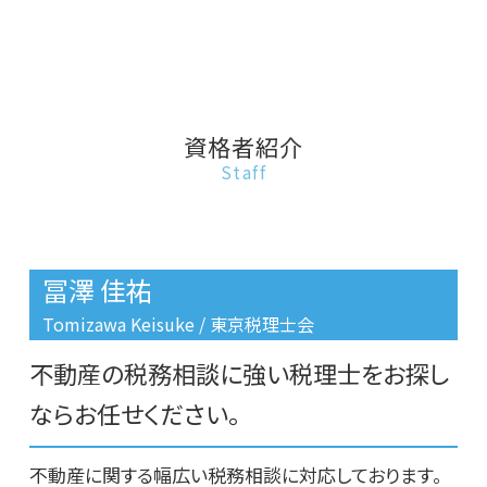
不動産相続 名義変更
相続税 家屋 評価
不動産売却
板橋区 借金返済不動産売却
建物 相続 分割
相続税 いくらからかかる
リースバック業者 売却
文京区 事故物件売却
不動産相続 生前贈与
相続税 節税
不動産 売却 税金 相談
豊島区 相続税対策
不動産相続 会社設立
相続税 税務調査 ペナルティ
不動産 引渡し 相談
豊島区 相続税 相談
建物 相続
相続税 土地家屋
不動産 税 相談
台東区 リースバック
資格者紹介
不動産相続 問題
相続税 土地評価額
不動産 販売 相談
豊島区 土地相続
Staff
不動産相続税 控除
相続税 対策 不動産
事故物件 売りたい
台東区 相続税 相談
相続税 遺留分
事故物件 いつまで
豊島区 リースバック
相続税 住んでいる家
不動産投資 売却
文京区 相続税対策
相続税 申告
不動産 建物 相談
台東区 土地相続
冨澤 佳祐
不動産 相談 土地
板橋区 相続税 相談
リースバックとは 家
台東区 借金返済不動産売却
Tomizawa Keisuke / 東京税理士会
不動産 相談
豊島区 不動産投資
不動産の税務相談に強い税理士をお探し
台東区 相続税対策
文京区 相続税申告期限
ならお任せください。
台東区 不動産相続活用
不動産に関する幅広い税務相談に対応しております。