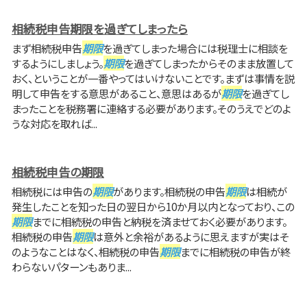
相続税申告期限を過ぎてしまったら
まず相続税申告
期限
を過ぎてしまった場合には税理士に相談を
するようにしましょう。
期限
を過ぎてしまったからそのまま放置して
おく、ということが一番やってはいけないことです。まずは事情を説
明して申告をする意思があること、意思はあるが
期限
を過ぎてし
まったことを税務署に連絡する必要があります。そのうえでどのよ
うな対応を取れば...
相続税申告の期限
相続税には申告の
期限
があります。相続税の申告
期限
は相続が
発生したことを知った日の翌日から10か月以内となっており、この
期限
までに相続税の申告と納税を済ませておく必要があります。
相続税の申告
期限
は意外と余裕があるように思えますが実はそ
のようなことはなく、相続税の申告
期限
までに相続税の申告が終
わらないパターンもありま...