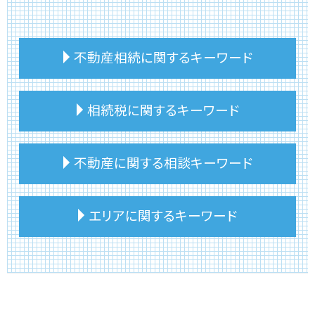
不動産相続に関するキーワード
住宅 建物 相続
相続税に関するキーワード
不動産相続 悩み
不動産相続 必要書類
実家 相続 建物
相続税 土地 評価 固定資産税
不動産に関する相談キーワード
不動産相続 売却
相続税 不動産 計算
土地 相続 価格
相続税 住んでいない家
不動産相続 トラブル
相続税 節税 不動産
不動産 相談 第三者
エリアに関するキーワード
不動産相続 土地
相続税 相続人
事故物件 売却
不動産相続 不動産取得税
相続税計算 土地
事故物件 伝える義務
不動産相続 活用
相続税 いくらから 生前贈与
リースバック 仕組み
板橋区 リースバック
不動産相続
相続税 賃貸物件
不動産 コンサルタント 相談
文京区 相続税 相談
土地 相続 期限
相続税 手続き
不動産投資 物件
板橋区 不動産相続
不動産相続登記申請書
相続税 土地 評価
不動産 相談 評価額
板橋区 不動産売却