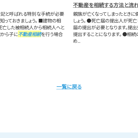
不動産を相続する方法と流
登記と呼ばれる特別な手続が必要
親族が亡くなってしまったときに
知っておきましょう。 ■建物の相
しょう。 ●死亡届の提出人が死
死亡した被相続人から相続人へと
届の提出が必要となります。提出
親から子に
不動産相続
を行う場合
提出することになります。 ●相
め...
一覧に戻る