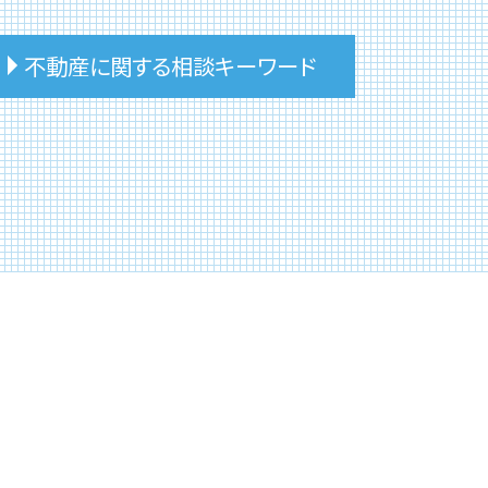
不動産に関する相談キーワード
事故物件 伝える義務
不動産 相談 土地
不動産 コンサルタント 相談
不動産 任意売却 相談
不動産 相談 第三者
不動産投資 売却
リースバック 買戻し
不動産 販売 相談
不動産 建物 相談
不動産 相談 相続
リースバック 不動産
事故物件 相談
不動産 相談 評価額
不動産投資