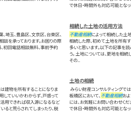
で休日・時間外も対応可能となっ
相続した土地の活用方法
葉、埼玉、豊島区、文京区、台東区、
不動産相続
によって相続した土地
相談を承っております。お困りの際
相続した際、初めて土地を所有す
料、初回電話相談無料、事前予約
多いと思います。以下の記事を読
う。 土地については、更地を相
その...
土地の相続
人は建物を所有することになりま
みらい財産コンサルティングでは、
用していいかわからず、戸惑って
板橋区において、
不動産相続
およ
まく活用できれば収入源になるなど
には、お気軽にお問い合わせくだ
いると荒らされてしまったり、税
で休日・時間外も対応可能となっ