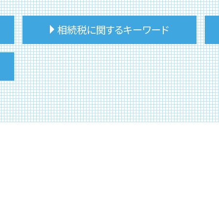
相続税に関するキーワード
相続税 家屋 評価
相続税 遺産から払う
相続税 相談 誰に
相続税 手続き 流れ
相続税 いくらから
相続税 対策 不動産
相続税 賃貸物件
相続税 土地評価額
相続税 相続人
相続税 不動産 評価
相続税 節税
相続税 申告
相続税 住んでいない家
相続税 申告 必要書類