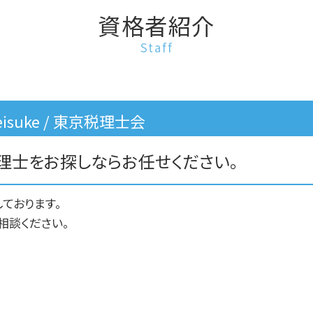
相続税 税務調査 ペナルティ
資格者紹介
相続税 遺留分
Staff
相続税申告
相続税 相談
相続税 土地 評価
相続税 財産
Keisuke / 東京税理士会
理士をお探しならお任せください。
ております。
相談ください。