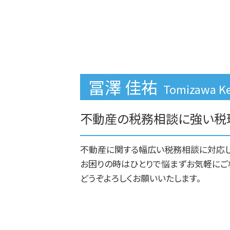
不動産相続 問題
豊島区 相続税申告期限
土地 相続 価格
板橋区 不動産売却
親 不動産相続
豊島区 不動産相続
不動産相続 トラブル
板橋区 不動産投資
不動産相続 会社設立
豊島区 借金返済不動産売却
不動産相続 売却
文京区 不動産売却
冨澤 佳祐
豊島区 建物相続
Tomizawa 
文京区 借金返済不動産売却
文京区 相続税対策
不動産の税務相談に強い税
不動産に関する幅広い税務相談に対応し
お困りの時はひとりで悩まずお気軽にご
どうぞよろしくお願いいたします。