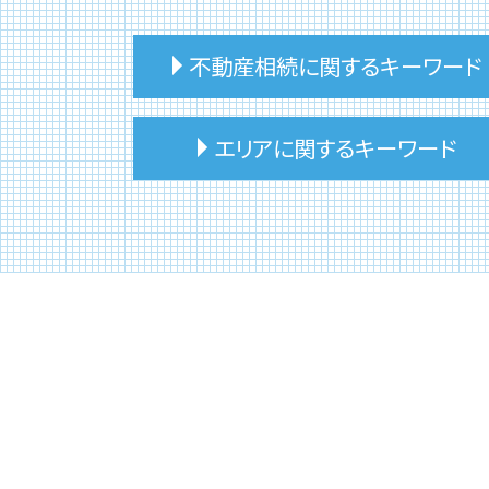
不動産相続に関するキーワード
不動産相続 節税対策
エリアに関するキーワード
不動産相続 期限
建物 相続 名義変更
不動産相続 分割方法
台東区 不動産相続活用
不動産相続 評価額
豊島区 不動産投資
不動産相続 名義変更
豊島区 相続税 相談
相続 建物 売却
台東区 リースバック
不動産相続 換価分割
豊島区 土地相続
不動産相続 活用
豊島区 不動産に関する相談
不動産相続 賃貸
台東区 不動産に関する相談
不動産相続 注意点
板橋区 不動産に関する相談
住宅 建物 相続
台東区 不動産相続
不動産相続 建物
文京区 事故物件売却
不動産相続 確定申告
文京区 相続税 相談